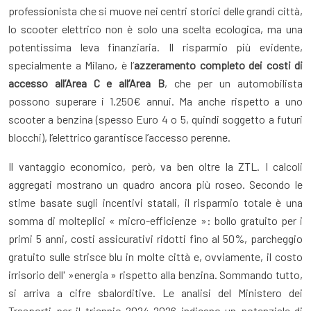
professionista che si muove nei centri storici delle grandi città,
lo scooter elettrico non è solo una scelta ecologica, ma una
potentissima leva finanziaria. Il risparmio più evidente,
specialmente a Milano, è l’
azzeramento completo dei costi di
accesso all’Area C e all’Area B
, che per un automobilista
possono superare i 1.250€ annui. Ma anche rispetto a uno
scooter a benzina (spesso Euro 4 o 5, quindi soggetto a futuri
blocchi), l’elettrico garantisce l’accesso perenne.
Il vantaggio economico, però, va ben oltre la ZTL. I calcoli
aggregati mostrano un quadro ancora più roseo. Secondo le
stime basate sugli incentivi statali, il risparmio totale è una
somma di molteplici « micro-efficienze »: bollo gratuito per i
primi 5 anni, costi assicurativi ridotti fino al 50%, parcheggio
gratuito sulle strisce blu in molte città e, ovviamente, il costo
irrisorio dell' »energia » rispetto alla benzina. Sommando tutto,
si arriva a cifre sbalorditive. Le analisi del Ministero dei
Trasporti per il triennio 2024-2026 indicano un potenziale di