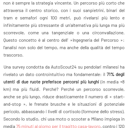
non è sempre la strategia vincente. Un percorso più corto che
attraversa il centro storico, con i suoi sanpietrini, binari del
tram e semafori ogni 100 metri, può rivelarsi più lento e
infinitamente più stressante di un’alternativa più lunga ma più
scorrevole, come una tangenziale o una circonvallazione.
Questo concetto è al centro dell' »Ingegneria del Percorso »:
l’analisi non solo del tempo, ma anche della qualità del tempo
trascorso.
Una survey condotta da AutoScout24 su pendolari milanesi ha
rivelato un dato controintuitivo ma fondamentale: il
71% degli
utenti di due ruote preferisce percorsi più lunghi
(in media +8
km) ma più fluidi. Perché? Perché un percorso scorrevole,
anche se più lungo, riduce drasticamente il numero di « start-
and-stop », le frenate brusche e le situazioni di potenziale
pericolo, abbassando i livelli di cortisolo (l’ormone dello stress).
Secondo lo studio, chi usa moto o scooter a Milano impiega in
media
75 minuti al giorno per il tragitto casa-lavoro
, contro i 120