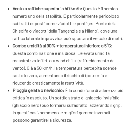
Vento a raffiche superiori a 40 km/h:
Questo è il nemico
numero uno della stabilità. È particolarmente pericoloso
sui tratti esposti come viadotti e ponti (es. Ponte della
Ghisolfa o viadotti della Tangenziale a Milano), dove una
raffica laterale improvvisa può spostare il veicolo di metri.
Combo umidità al 90% + temperatura inferiore a 5°C:
Questa combinazione è insidiosa. L’elevata umidità
massimizza l’effetto « wind chill » (raffreddamento da
vento). Già a 50 km/h, la temperatura percepita scende
sotto lo zero, aumentando il rischio di ipotermia e
riducendo drasticamente la reattività.
Pioggia gelata o nevischio:
È la condizione di aderenza più
critica in assoluto. Un sottile strato di ghiaccio invisibile
(ghiaccio nero) può formarsi sull’asfalto, azzerando il grip.
In questi casi, nemmeno le migliori gomme invernali
possono garantire la sicurezza.