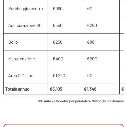
Parcheggio centro
€960
€0
€
Assicurazione RC
€550
€280
€
Bollo
€250
€88
€
Manutenzione
€400
€200
€
Area C Milano
€1.250
€0
€
Totale annuo
€5.105
€1.348
€3
TCO Auto vs Scooter per pendolare Milano (15.000 km/anno