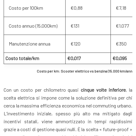
Costo per 100km
€0,88
€7,18
Costo annuo (15.000km)
€131
€1.077
Manutenzione annua
€120
€350
Costo totale/km
€0,017
€0,095
Costo per km: Scooter elettrico vs benzina (15.000 km/anno)
Con un costo per chilometro quasi
cinque volte inferiore
, la
scelta elettrica si impone come la soluzione definitiva per chi
cerca la massima efficienza economica nel commuting urbano.
L’investimento iniziale, spesso più alto ma mitigato dagli
incentivi statali, viene ammortizzato in tempi rapidissimi
grazie a costi di gestione quasi nulli. È la scelta « future-proof »