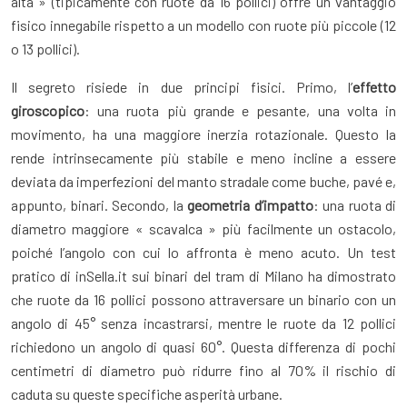
alta » (tipicamente con ruote da 16 pollici) offre un vantaggio
fisico innegabile rispetto a un modello con ruote più piccole (12
o 13 pollici).
Il segreto risiede in due principi fisici. Primo, l’
effetto
giroscopico
: una ruota più grande e pesante, una volta in
movimento, ha una maggiore inerzia rotazionale. Questo la
rende intrinsecamente più stabile e meno incline a essere
deviata da imperfezioni del manto stradale come buche, pavé e,
appunto, binari. Secondo, la
geometria d’impatto
: una ruota di
diametro maggiore « scavalca » più facilmente un ostacolo,
poiché l’angolo con cui lo affronta è meno acuto. Un test
pratico di inSella.it sui binari del tram di Milano ha dimostrato
che ruote da 16 pollici possono attraversare un binario con un
angolo di 45° senza incastrarsi, mentre le ruote da 12 pollici
richiedono un angolo di quasi 60°. Questa differenza di pochi
centimetri di diametro può ridurre fino al 70% il rischio di
caduta su queste specifiche asperità urbane.